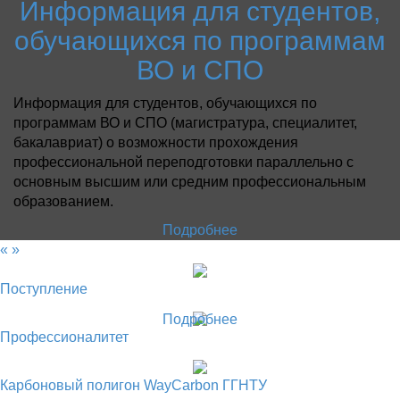
Информация для студентов,
обучающихся по программам
ВО и СПО
Информация для студентов, обучающихся по
программам ВО и СПО (магистратура, специалитет,
бакалавриат) о возможности прохождения
профессиональной переподготовки параллельно с
основным высшим или средним профессиональным
образованием.
Подробнее
«
»
Поступление
Подробнее
Профессионалитет
Карбоновый полигон WayCarbon ГГНТУ