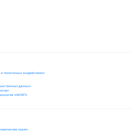
 и техногенных воздействиях»
ранственных данных»
логии»
хнологий «НИЛИТ»
номические науки»