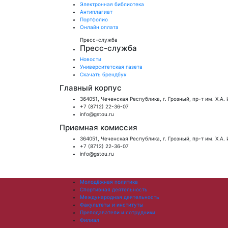
Электронная библиотека
Антиплагиат
Портфолио
Онлайн оплата
Пресс-служба
Пресс-служба
Новости
Университетская газета
Скачать брендбук
Главный корпус
364051, Чеченская Республика, г. Грозный, пр-т им. Х.А.
+7 (8712) 22-36-07
info@gstou.ru
Приемная комиссия
364051, Чеченская Республика, г. Грозный, пр-т им. Х.А.
+7 (8712) 22-36-07
info@gstou.ru
Молодёжная политика
Спортивная деятельность
Международная деятельность
Факультеты и институты
Преподаватели и сотрудники
Филиал