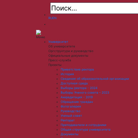
RU
EN
Меню
Университет
Об университете
Оргструктура и руководство
Официальные документы
Пресс-служба
Проекты
Приветствие ректора
История
Сведения об образовательной организации
Доступная среда
Выборы ректора - 2024
Выборы Ученого совета – 2023
Аккредитация - 2019
Обращение граждан
Фотогалерея
Руководство
Ученый совет
Ректорат
Преподаватели и сотрудники
Общая структура университета
Документы