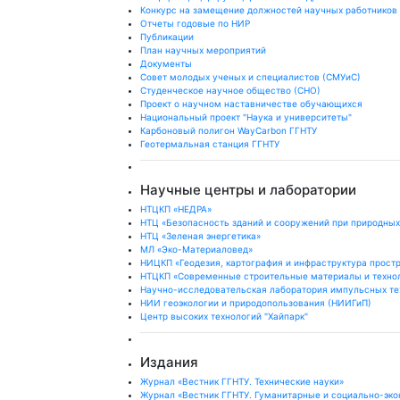
Конкурс на замещение должностей научных работников
Отчеты годовые по НИР
Публикации
План научныx мероприятий
Документы
Совет молодых ученых и специалистов (СМУиС)
Студенческое научное общество (СНО)
Проект о научном наставничестве обучающихся
Национальный проект "Наука и университеты"
Карбоновый полигон WayCarbon ГГНТУ
Геотермальная станция ГГНТУ
Научные центры и лаборатории
НТЦКП «НЕДРА»
НТЦ «Безопасность зданий и сооружений при природных
НТЦ «Зеленая энергетика»
МЛ «Эко-Материаловед»
НИЦКП «Геодезия, картография и инфраструктура прост
НТЦКП «Современные строительные материалы и техно
Научно-исследовательская лаборатория импульсных те
НИИ геоэкологии и природопользования (НИИГиП)
Центр высоких технологий "Хайпарк"
Издания
Журнал «Вестник ГГНТУ. Технические науки»
Журнал «Вестник ГГНТУ. Гуманитарные и социально-эко