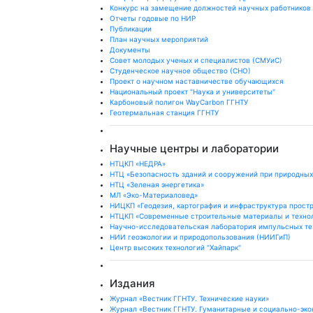
Конкурс на замещение должностей научных работников
Отчеты годовые по НИР
Публикации
План научныx мероприятий
Документы
Совет молодых ученых и специалистов (СМУиС)
Студенческое научное общество (СНО)
Проект о научном наставничестве обучающихся
Национальный проект "Наука и университеты"
Карбоновый полигон WayCarbon ГГНТУ
Геотермальная станция ГГНТУ
Научные центры и лаборатории
НТЦКП «НЕДРА»
НТЦ «Безопасность зданий и сооружений при природных
НТЦ «Зеленая энергетика»
МЛ «Эко-Материаловед»
НИЦКП «Геодезия, картография и инфраструктура прост
НТЦКП «Современные строительные материалы и техно
Научно-исследовательская лаборатория импульсных те
НИИ геоэкологии и природопользования (НИИГиП)
Центр высоких технологий "Хайпарк"
Издания
Журнал «Вестник ГГНТУ. Технические науки»
Журнал «Вестник ГГНТУ. Гуманитарные и социально-эко