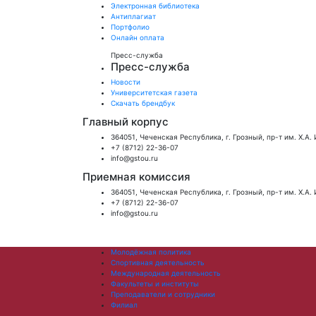
Электронная библиотека
Антиплагиат
Портфолио
Онлайн оплата
Пресс-служба
Пресс-служба
Новости
Университетская газета
Скачать брендбук
Главный корпус
364051, Чеченская Республика, г. Грозный, пр-т им. Х.А.
+7 (8712) 22-36-07
info@gstou.ru
Приемная комиссия
364051, Чеченская Республика, г. Грозный, пр-т им. Х.А.
+7 (8712) 22-36-07
info@gstou.ru
Молодёжная политика
Спортивная деятельность
Международная деятельность
Факультеты и институты
Преподаватели и сотрудники
Филиал