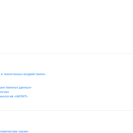
 и техногенных воздействиях»
ранственных данных»
логии»
хнологий «НИЛИТ»
номические науки»