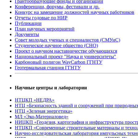
Грантообразующие фонды и организации
Конференции, форумы, фестивали и др.
Конкурс на замещение должностей научных работников
Отчеты годовые по НИР
Публикации
План научныx мероприятий
Документы
Совет молодых ученых и специалистов (СМУиС)
Студенческое научное общество (СНО)
Проект о научном наставничестве обучающихся
Национальный проект "Наука и университеты"
Карбоновый полигон WayCarbon ГГНТУ
Геотермальная станция ГГНТУ
Научные центры и лаборатории
НТЦКП «НЕДРА»
НТЦ «Безопасность зданий и сооружений при природных
НТЦ «Зеленая энергетика»
МЛ «Эко-Материаловед»
НИЦКП «Геодезия, картография и инфраструктура прос
НТЦКП «Современные строительные материалы и техно
Научно-исследовательская лаборатория импульсных те