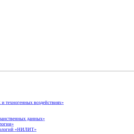
 и техногенных воздействиях»
транственных данных»
логии»
хнологий «НИЛИТ»