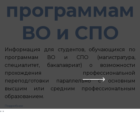
программам
ВО и СПО
Информация для студентов, обучающихся по
программам ВО и СПО (магистратура,
специалитет, бакалавриат) о возможности
прохождения профессиональной
переподготовки параллельно с основным
высшим или средним профессиональным
образованием.
Подробнее
«
»