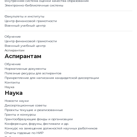
Внутренняя система оценки качества образования
Электронно-библиотечные системы
Факультеты и институты
Центр финансовой грамотности
Военный учебный центр
Обучение
Центр финансовой грамотности
Военный учебный центр
Аспирантам
Аспирантам
Обучение
Нормативные документы
Полезные ресурсы для аспирантов
Прикрепление для написания кандидатской диссертации
Контакты
Наука
Наука
Новости науки
Диссертационные советы
Проекты текущие и реализованные
Гранты и конкурсы
Грантообразующие фонды и организации
Конференции, форумы, фестивали и др.
Конкурс на замещение должностей научных работников
Отчеты годовые по НИР