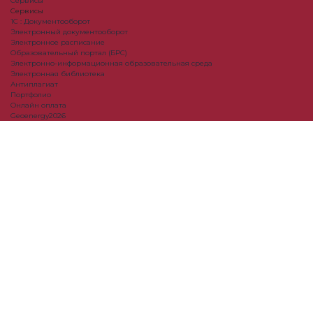
Сервисы
Сервисы
1С : Документооборот
Электронный документооборот
Электронное расписание
Образовательный портал (БРС)
Электронно-информационная образовательная среда
Электронная библиотека
Антиплагиат
Портфолио
Онлайн оплата
Geoenergy2026