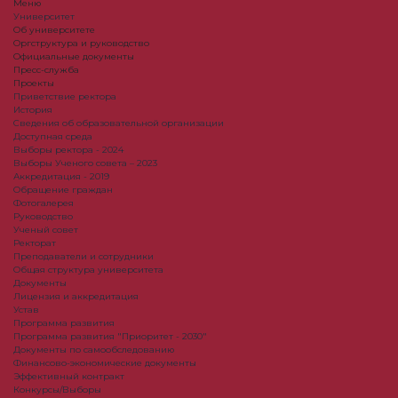
Меню
Университет
Об университете
Оргструктура и руководство
Официальные документы
Пресс-служба
Проекты
Приветствие ректора
История
Сведения об образовательной организации
Доступная среда
Выборы ректора - 2024
Выборы Ученого совета – 2023
Аккредитация - 2019
Обращение граждан
Фотогалерея
Руководство
Ученый совет
Ректорат
Преподаватели и сотрудники
Общая структура университета
Документы
Лицензия и аккредитация
Устав
Программа развития
Программа развития "Приоритет - 2030"
Документы по самообследованию
Финансово-экономические документы
Эффективный контракт
Конкурсы/Выборы