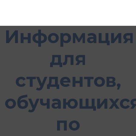
Информация
для
студентов,
обучающихс
по