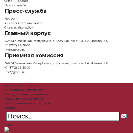
Онлайн оплата
Пресс-служба
Пресс-служба
Новости
Университетская газета
Скачать брендбук
Главный корпус
364051, Чеченская Республика, г. Грозный, пр-т им. Х.А. Исаева, 100
+7 (8712) 22-36-07
info@gstou.ru
Приемная комиссия
364051, Чеченская Республика, г. Грозный, пр-т им. Х.А. Исаева, 100
+7 (8712) 22-36-07
info@gstou.ru
Молодёжная политика
Спортивная деятельность
Международная деятельность
Факультеты и институты
Преподаватели и сотрудники
Филиал
RU
EN