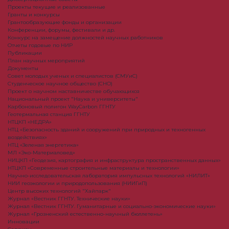
Проекты текущие и реализованные
Гранты и конкурсы
Грантообразующие фонды и организации
Конференции, форумы, фестивали и др.
Конкурс на замещение должностей научных работников
Отчеты годовые по НИР
Публикации
План научныx мероприятий
Документы
Совет молодых ученых и специалистов (СМУиС)
Студенческое научное общество (СНО)
Проект о научном наставничестве обучающихся
Национальный проект "Наука и университеты"
Карбоновый полигон WayCarbon ГГНТУ
Геотермальная станция ГГНТУ
НТЦКП «НЕДРА»
НТЦ «Безопасность зданий и сооружений при природных и техногенных
воздействиях»
НТЦ «Зеленая энергетика»
МЛ «Эко-Материаловед»
НИЦКП «Геодезия, картография и инфраструктура пространственных данных»
НТЦКП «Современные строительные материалы и технологии»
Научно-исследовательская лаборатория импульсных технологий «НИЛИТ»
НИИ геоэкологии и природопользования (НИИГиП)
Центр высоких технологий "Хайпарк"
Журнал «Вестник ГГНТУ. Технические науки»
Журнал «Вестник ГГНТУ. Гуманитарные и социально-экономические науки»
Журнал «Грозненский естественно-научный бюллетень»
Инновации