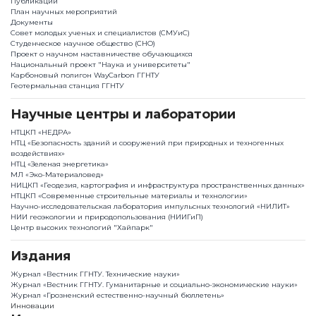
Публикации
План научныx мероприятий
Документы
Совет молодых ученых и специалистов (СМУиС)
Студенческое научное общество (СНО)
Проект о научном наставничестве обучающихся
Национальный проект "Наука и университеты"
Карбоновый полигон WayCarbon ГГНТУ
Геотермальная станция ГГНТУ
Научные центры и лаборатории
НТЦКП «НЕДРА»
НТЦ «Безопасность зданий и сооружений при природных и техногенных
воздействиях»
НТЦ «Зеленая энергетика»
МЛ «Эко-Материаловед»
НИЦКП «Геодезия, картография и инфраструктура пространственных данных»
НТЦКП «Современные строительные материалы и технологии»
Научно-исследовательская лаборатория импульсных технологий «НИЛИТ»
НИИ геоэкологии и природопользования (НИИГиП)
Центр высоких технологий "Хайпарк"
Издания
Журнал «Вестник ГГНТУ. Технические науки»
Журнал «Вестник ГГНТУ. Гуманитарные и социально-экономические науки»
Журнал «Грозненский естественно-научный бюллетень»
Инновации