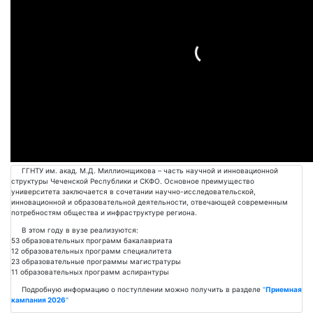
Подробнее
ГГНТУ им. акад. М.Д. Миллионщикова – часть научной и инновационной
структуры Чеченской Республики и СКФО. Основное преимущество
университета заключается в сочетании научно-исследовательской,
инновационной и образовательной деятельности, отвечающей современным
потребностям общества и инфраструктуре региона.
В этом году в вузе реализуются:
53 образовательных программ бакалавриата
12 образовательных программ специалитета
23 образовательные программы магистратуры
11 образовательных программ аспирантуры
Подробную информацию о поступлении можно получить в разделе
"
Приемная
кампания 2026
"