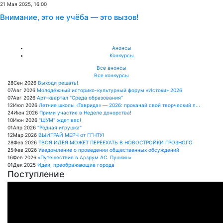
21 Мая 2025, 16:00
Внимание, это не учёба — это вызов!
Анонсы
Конкурсы
Все анонсы
Все конкурсы
28
Сен
2026
Выходи решать!
07
Авг
2026
Молодёжный историко-культурный форум «Истоки» 2026
07
Авг
2026
Арт-квартал "Среда образования"
12
Июл
2026
Летние школы «Таврида» — 2026: прокачай свой творческий п...
24
Июн
2026
Прими участие в Неделе донорства!
10
Июн
2026
"ШУМ" ждет вас!
01
Апр
2026
"Родная игрушка"
12
Мар
2026
ВЫИГРАЙ МЕРЧ от ГГНТУ!
28
Фев
2026
ТВОЯ ИДЕЯ МОЖЕТ ПЕРЕЕХАТЬ В НОВОСТРОЙКИ ГРОЗНОГО
25
Фев
2026
Уведомление о проведении общественных обсуждений
16
Фев
2026
«Путешествие в Арзрум АС. Пушкин»
01
Дек
2025
Идеи, преображающие города
Поступление