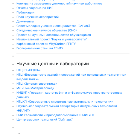
Конкурс на замещение должностей научных работников
Отчеты годовые по НИР
Публикации
План научныx мероприятий
Документы
Совет молодых ученых и специалистов (СМУиС)
Студенческое научное общество (СНО)
Проект о научном наставничестве обучающихся
Национальный проект "Наука и университеты"
Карбоновый полигон WayCarbon ГГНТУ
Геотермальная станция ГГНТУ
Научные центры и лаборатории
НТЦКП «НЕДРА»
НТЦ «Безопасность зданий и сооружений при природных и техногенных
воздействиях»
НТЦ «Зеленая энергетика»
МЛ «Эко-Материаловед»
НИЦКП «Геодезия, картография и инфраструктура пространственных
данных»
НТЦКП «Современные строительные материалы и технологии»
Научно-исследовательская лаборатория импульсных технологий
«НИЛИТ»
НИИ геоэкологии и природопользования (НИИГиП)
Центр высоких технологий "Хайпарк"