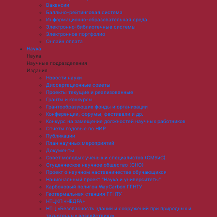
Вакансии
Балльно-рейтинговая система
Информационно-образовательная среда
Электронно-библиотечные системы
Электронное портфолио
Онлайн оплата
Наука
Наука
Научные подразделения
Издания
Новости науки
Диссертационные советы
Проекты текущие и реализованные
Гранты и конкурсы
Грантообразующие фонды и организации
Конференции, форумы, фестивали и др.
Конкурс на замещение должностей научных работников
Отчеты годовые по НИР
Публикации
План научныx мероприятий
Документы
Совет молодых ученых и специалистов (СМУиС)
Студенческое научное общество (СНО)
Проект о научном наставничестве обучающихся
Национальный проект "Наука и университеты"
Карбоновый полигон WayCarbon ГГНТУ
Геотермальная станция ГГНТУ
НТЦКП «НЕДРА»
НТЦ «Безопасность зданий и сооружений при природных и
техногенных воздействиях»