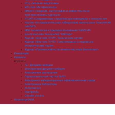
НТЦ «Зеленая энергетика»
МЛ «Эко-Материаловед»
НИЦКП «Геодезия, картография и инфраструктура
пространственных данных»
НТЦКП «Современные строительные материалы и технологии»
Научно-исследовательская лаборатория импульсных технологий
«НИЛИТ»
НИИ геоэкологии и природопользования (НИИГиП)
Центр высоких технологий "Хайпарк"
Журнал «Вестник ГГНТУ. Технические науки»
Журнал «Вестник ГГНТУ. Гуманитарные и социально-
экономические науки»
Журнал «Грозненский естественно-научный бюллетень»
Инновации
Сервисы
Сервисы
1С : Документооборот
Электронный документооборот
Электронное расписание
Образовательный портал (БРС)
Электронно-информационная образовательная среда
Электронная библиотека
Антиплагиат
Портфолио
Онлайн оплата
Geoenergy2026