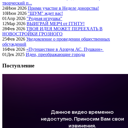
творческий п...
24
Июн
2026
Прими участие в Неделе донорства!
10
Июн
2026
"ШУМ" ждет вас!
01
Апр
2026
"Родная игрушка"
12
Мар
2026
ВЫИГРАЙ МЕРЧ от ГГНТУ!
28
Фев
2026
ТВОЯ ИДЕЯ МОЖЕТ ПЕРЕЕХАТЬ В
НОВОСТРОЙКИ ГРОЗНОГО
25
Фев
2026
Уведомление о проведении общественных
обсуждений
16
Фев
2026
«Путешествие в Арзрум АС. Пушкин»
01
Дек
2025
Идеи, преображающие города
Поступление