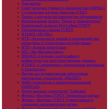
Документы
Совет молодых ученых и специалистов (СМУиС)
Студенческое научное общество (СНО)
Проект о научном наставничестве обучающихся
Национальный проект "Наука и университеты"
Карбоновый полигон WayCarbon ГГНТУ
Геотермальная станция ГГНТУ
НТЦКП «НЕДРА»
НТЦ «Безопасность зданий и сооружений при
природных и техногенных воздействиях»
НТЦ «Зеленая энергетика»
МЛ «Эко-Материаловед»
НИЦКП «Геодезия, картография и
инфраструктура пространственных данных»
НТЦКП «Современные строительные материалы
и технологии»
Научно-исследовательская лаборатория
импульсных технологий «НИЛИТ»
НИИ геоэкологии и природопользования
(НИИГиП)
Центр высоких технологий "Хайпарк"
Журнал «Вестник ГГНТУ. Технические науки»
Журнал «Вестник ГГНТУ. Гуманитарные и
социально-экономические науки»
Журнал «Грозненский естественно-научный