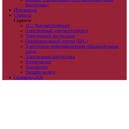
бюллетень»
Инновации
Сервисы
Сервисы
1С : Документооборот
Электронный документооборот
Электронное расписание
Образовательный портал (БРС)
Электронно-информационная образовательная
среда
Электронная библиотека
Антиплагиат
Портфолио
Онлайн оплата
Geoenergy2026