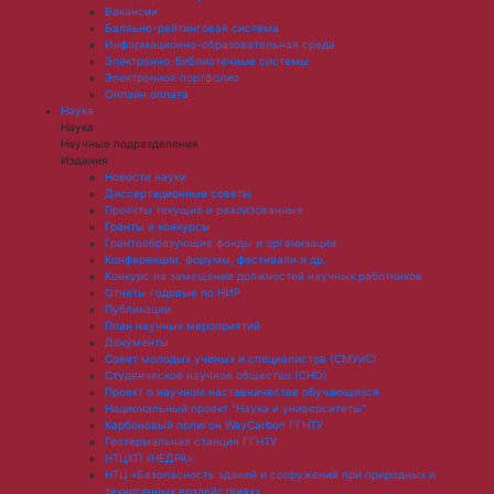
Вакансии
Балльно-рейтинговая система
Информационно-образовательная среда
Электронно-библиотечные системы
Электронное портфолио
Онлайн оплата
Наука
Наука
Научные подразделения
Издания
Новости науки
Диссертационные советы
Проекты текущие и реализованные
Гранты и конкурсы
Грантообразующие фонды и организации
Конференции, форумы, фестивали и др.
Конкурс на замещение должностей научных работников
Отчеты годовые по НИР
Публикации
План научныx мероприятий
Документы
Совет молодых ученых и специалистов (СМУиС)
Студенческое научное общество (СНО)
Проект о научном наставничестве обучающихся
Национальный проект "Наука и университеты"
Карбоновый полигон WayCarbon ГГНТУ
Геотермальная станция ГГНТУ
НТЦКП «НЕДРА»
НТЦ «Безопасность зданий и сооружений при природных и
техногенных воздействиях»