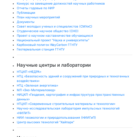
Конкурс на замещение должностей научных работников
Отчеты годовые по НИР
Публикации
План научныx мероприятий
Документы
Совет молодых ученых и специалистов (СМУиС)
Студенческое научное общество (СНО)
Проект о научном наставничестве обучающихся
Национальный проект "Наука и университеты"
Карбоновый полигон WayCarbon ГГНТУ
Геотермальная станция ГГНТУ
Научные центры и лаборатории
НТЦКП «НЕДРА»
НТЦ «Безопасность зданий и сооружений при природных и техногенных
воздействиях»
НТЦ «Зеленая энергетика»
МЛ «Эко-Материаловед»
НИЦКП «Геодезия, картография и инфраструктура пространственных
данных»
НТЦКП «Современные строительные материалы и технологии»
Научно-исследовательская лаборатория импульсных технологий
«НИЛИТ»
НИИ геоэкологии и природопользования (НИИГиП)
Центр высоких технологий "Хайпарк"