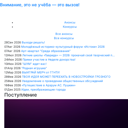
Внимание, это не учёба — это вызов!
Анонсы
Конкурсы
Все анонсы
Все конкурсы
28
Сен
2026
Выходи решать!
07
Авг
2026
Молодёжный историко-культурный форум «Истоки» 2026
07
Авг
2026
Арт-квартал "Среда образования"
12
Июл
2026
Летние школы «Таврида» — 2026: прокачай свой творческий п...
24
Июн
2026
Прими участие в Неделе донорства!
10
Июн
2026
"ШУМ" ждет вас!
01
Апр
2026
"Родная игрушка"
12
Мар
2026
ВЫИГРАЙ МЕРЧ от ГГНТУ!
28
Фев
2026
ТВОЯ ИДЕЯ МОЖЕТ ПЕРЕЕХАТЬ В НОВОСТРОЙКИ ГРОЗНОГО
25
Фев
2026
Уведомление о проведении общественных обсуждений
16
Фев
2026
«Путешествие в Арзрум АС. Пушкин»
01
Дек
2025
Идеи, преображающие города
Поступление