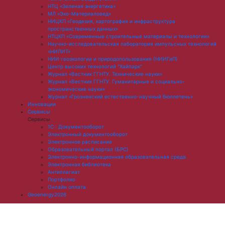
НТЦ «Зеленая энергетика»
МЛ «Эко-Материаловед»
НИЦКП «Геодезия, картография и инфраструктура
пространственных данных»
НТЦКП «Современные строительные материалы и технологии»
Научно-исследовательская лаборатория импульсных технологий
«НИЛИТ»
НИИ геоэкологии и природопользования (НИИГиП)
Центр высоких технологий "Хайпарк"
Журнал «Вестник ГГНТУ. Технические науки»
Журнал «Вестник ГГНТУ. Гуманитарные и социально-
экономические науки»
Журнал «Грозненский естественно-научный бюллетень»
Инновации
Сервисы
Сервисы
1С : Документооборот
Электронный документооборот
Электронное расписание
Образовательный портал (БРС)
Электронно-информационная образовательная среда
Электронная библиотека
Антиплагиат
Портфолио
Онлайн оплата
Geoenergy2026