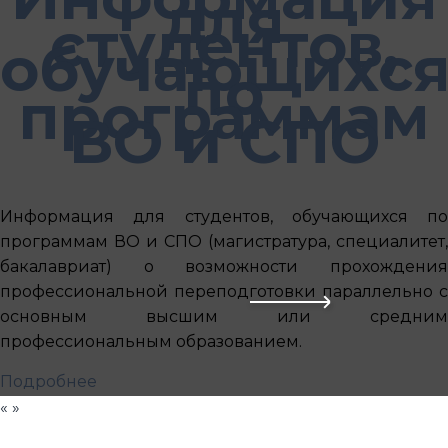
для
студентов,
обучающихс
по
программам
ВО и СПО
Информация для студентов, обучающихся по
программам ВО и СПО (магистратура, специалитет,
бакалавриат) о возможности прохождения
профессиональной переподготовки параллельно с
основным высшим или средним
профессиональным образованием.
Подробнее
«
»