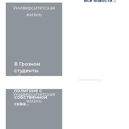
Все новости
Университетская
жизнь
В Грозном
студенты
обучаются на
5 Августа 2026, 12:14
нефтегазовом
полигоне с
Университетская
собственной
жизнь
сква...