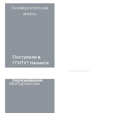
Университетская
жизнь
Поступили в
ГГНТУ? Начните
студенческую
4 Августа 2026, 11:03
жизнь без лишних
переживаний
Абитуриентам
Подробнее