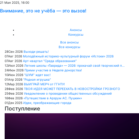
21 Мая 2025, 16:00
Внимание, это не учёба — это вызов!
Анонсы
Конкурсы
Все анонсы
Все конкурсы
28
Сен
2026
Выходи решать!
07
Авг
2026
Молодёжный историко-культурный форум «Истоки» 2026
07
Авг
2026
Арт-квартал "Среда образования"
12
Июл
2026
Летние школы «Таврида» — 2026: прокачай свой творческий п...
24
Июн
2026
Прими участие в Неделе донорства!
10
Июн
2026
"ШУМ" ждет вас!
01
Апр
2026
"Родная игрушка"
12
Мар
2026
ВЫИГРАЙ МЕРЧ от ГГНТУ!
28
Фев
2026
ТВОЯ ИДЕЯ МОЖЕТ ПЕРЕЕХАТЬ В НОВОСТРОЙКИ ГРОЗНОГО
25
Фев
2026
Уведомление о проведении общественных обсуждений
16
Фев
2026
«Путешествие в Арзрум АС. Пушкин»
01
Дек
2025
Идеи, преображающие города
Поступление