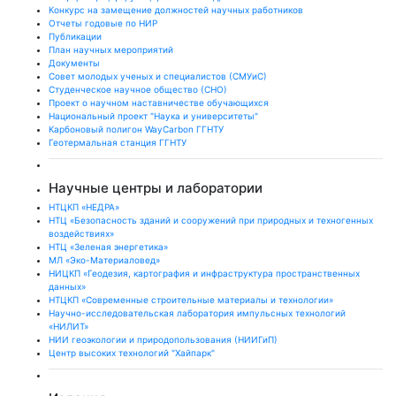
Конкурс на замещение должностей научных работников
Отчеты годовые по НИР
Публикации
План научныx мероприятий
Документы
Совет молодых ученых и специалистов (СМУиС)
Студенческое научное общество (СНО)
Проект о научном наставничестве обучающихся
Национальный проект "Наука и университеты"
Карбоновый полигон WayCarbon ГГНТУ
Геотермальная станция ГГНТУ
Научные центры и лаборатории
НТЦКП «НЕДРА»
НТЦ «Безопасность зданий и сооружений при природных и техногенных
воздействиях»
НТЦ «Зеленая энергетика»
МЛ «Эко-Материаловед»
НИЦКП «Геодезия, картография и инфраструктура пространственных
данных»
НТЦКП «Современные строительные материалы и технологии»
Научно-исследовательская лаборатория импульсных технологий
«НИЛИТ»
НИИ геоэкологии и природопользования (НИИГиП)
Центр высоких технологий "Хайпарк"