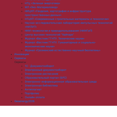
НТЦ «Зеленая энергетика»
МЛ «Эко-Материаловед»
НИЦКП «Геодезия, картография и инфраструктура
пространственных данных»
НТЦКП «Современные строительные материалы и технологии»
Научно-исследовательская лаборатория импульсных технологий
«НИЛИТ»
НИИ геоэкологии и природопользования (НИИГиП)
Центр высоких технологий "Хайпарк"
Журнал «Вестник ГГНТУ. Технические науки»
Журнал «Вестник ГГНТУ. Гуманитарные и социально-
экономические науки»
Журнал «Грозненский естественно-научный бюллетень»
Инновации
Сервисы
Сервисы
1С : Документооборот
Электронный документооборот
Электронное расписание
Образовательный портал (БРС)
Электронно-информационная образовательная среда
Электронная библиотека
Антиплагиат
Портфолио
Онлайн оплата
Geoenergy2026