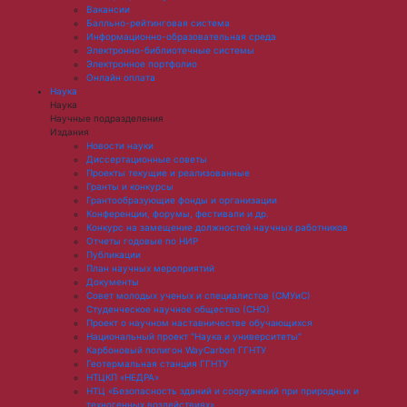
Вакансии
Балльно-рейтинговая система
Информационно-образовательная среда
Электронно-библиотечные системы
Электронное портфолио
Онлайн оплата
Наука
Наука
Научные подразделения
Издания
Новости науки
Диссертационные советы
Проекты текущие и реализованные
Гранты и конкурсы
Грантообразующие фонды и организации
Конференции, форумы, фестивали и др.
Конкурс на замещение должностей научных работников
Отчеты годовые по НИР
Публикации
План научныx мероприятий
Документы
Совет молодых ученых и специалистов (СМУиС)
Студенческое научное общество (СНО)
Проект о научном наставничестве обучающихся
Национальный проект "Наука и университеты"
Карбоновый полигон WayCarbon ГГНТУ
Геотермальная станция ГГНТУ
НТЦКП «НЕДРА»
НТЦ «Безопасность зданий и сооружений при природных и
техногенных воздействиях»