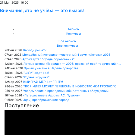
21 Мая 2025, 16:00
Внимание, это не учёба — это вызов!
Анонсы
Конкурсы
Все анонсы
Все конкурсы
28
Сен
2026
Выходи решать!
07
Авг
2026
Молодёжный историко-культурный форум «Истоки» 2026
07
Авг
2026
Арт-квартал "Среда образования"
12
Июл
2026
Летние школы «Таврида» — 2026: прокачай свой творческий п...
24
Июн
2026
Прими участие в Неделе донорства!
10
Июн
2026
"ШУМ" ждет вас!
01
Апр
2026
"Родная игрушка"
12
Мар
2026
ВЫИГРАЙ МЕРЧ от ГГНТУ!
28
Фев
2026
ТВОЯ ИДЕЯ МОЖЕТ ПЕРЕЕХАТЬ В НОВОСТРОЙКИ ГРОЗНОГО
25
Фев
2026
Уведомление о проведении общественных обсуждений
16
Фев
2026
«Путешествие в Арзрум АС. Пушкин»
01
Дек
2025
Идеи, преображающие города
Поступление