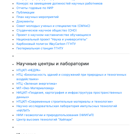
Конкурс на замещение должностей научных работников
Отчеты годовые по НИР
Публикации
План научныx мероприятий
Документы
Совет молодых ученых и специалистов (СМУиС)
Студенческое научное общество (СНО)
Проект о научном наставничестве обучающихся
Национальный проект "Наука и университеты"
Карбоновый полигон WayCarbon ГГНТУ
Геотермальная станция ГГНТУ
Научные центры и лаборатории
НТЦКП «НЕДРА»
НТЦ «Безопасность зданий и сооружений при природных и техногенных
воздействиях»
НТЦ «Зеленая энергетика»
МЛ «Эко-Материаловед»
НИЦКП «Геодезия, картография и инфраструктура пространственных
данных»
НТЦКП «Современные строительные материалы и технологии»
Научно-исследовательская лаборатория импульсных технологий
«НИЛИТ»
НИИ геоэкологии и природопользования (НИИГиП)
Центр высоких технологий "Хайпарк"