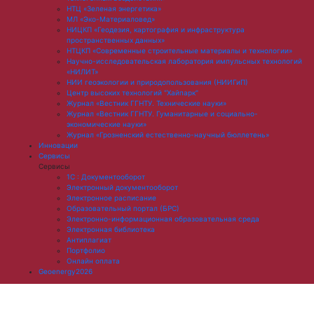
НТЦ «Зеленая энергетика»
МЛ «Эко-Материаловед»
НИЦКП «Геодезия, картография и инфраструктура
пространственных данных»
НТЦКП «Современные строительные материалы и технологии»
Научно-исследовательская лаборатория импульсных технологий
«НИЛИТ»
НИИ геоэкологии и природопользования (НИИГиП)
Центр высоких технологий "Хайпарк"
Журнал «Вестник ГГНТУ. Технические науки»
Журнал «Вестник ГГНТУ. Гуманитарные и социально-
экономические науки»
Журнал «Грозненский естественно-научный бюллетень»
Инновации
Сервисы
Сервисы
1С : Документооборот
Электронный документооборот
Электронное расписание
Образовательный портал (БРС)
Электронно-информационная образовательная среда
Электронная библиотека
Антиплагиат
Портфолио
Онлайн оплата
Geoenergy2026