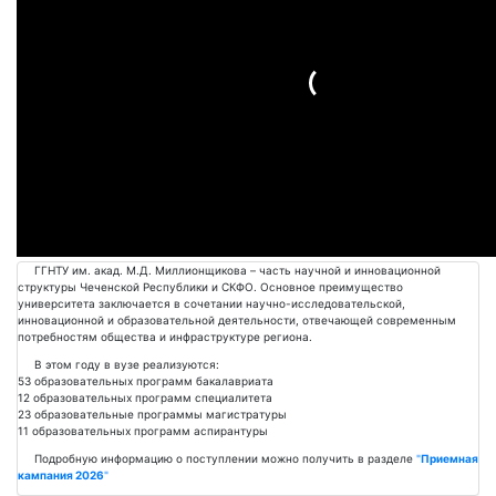
Подробнее
ГГНТУ им. акад. М.Д. Миллионщикова – часть научной и инновационной
структуры Чеченской Республики и СКФО. Основное преимущество
университета заключается в сочетании научно-исследовательской,
инновационной и образовательной деятельности, отвечающей современным
потребностям общества и инфраструктуре региона.
В этом году в вузе реализуются:
53 образовательных программ бакалавриата
12 образовательных программ специалитета
23 образовательные программы магистратуры
11 образовательных программ аспирантуры
Подробную информацию о поступлении можно получить в разделе
"
Приемная
кампания 2026
"