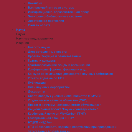
Вакансии
Балльно-рейтинговая система
Информационно-образовательная среда
Электронно-библиотечные системы
Электронное портфолио
Онлайн оплата
Наука
Наука
Научные подразделения
Издания
Новости науки
Диссертационные советы
Проекты текущие и реализованные
Гранты и конкурсы
Грантообразующие фонды и организации
Конференции, форумы, фестивали и др.
Конкурс на замещение должностей научных работников
Отчеты годовые по НИР
Публикации
План научныx мероприятий
Документы
Совет молодых ученых и специалистов (СМУиС)
Студенческое научное общество (СНО)
Проект о научном наставничестве обучающихся
Национальный проект "Наука и университеты"
Карбоновый полигон WayCarbon ГГНТУ
Геотермальная станция ГГНТУ
НТЦКП «НЕДРА»
НТЦ «Безопасность зданий и сооружений при природных и
техногенных воздействиях»