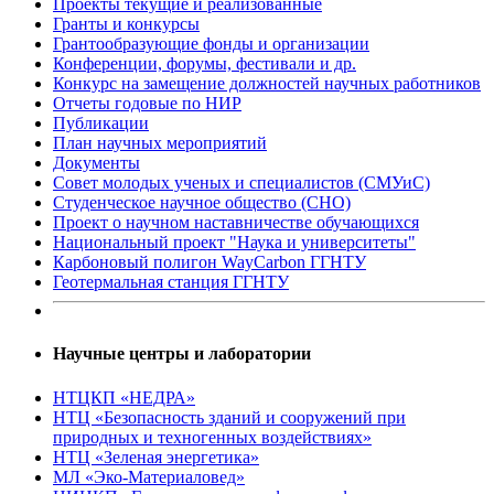
Проекты текущие и реализованные
Гранты и конкурсы
Грантообразующие фонды и организации
Конференции, форумы, фестивали и др.
Конкурс на замещение должностей научных работников
Отчеты годовые по НИР
Публикации
План научныx мероприятий
Документы
Совет молодых ученых и специалистов (СМУиС)
Студенческое научное общество (СНО)
Проект о научном наставничестве обучающихся
Национальный проект "Наука и университеты"
Карбоновый полигон WayCarbon ГГНТУ
Геотермальная станция ГГНТУ
Научные центры и лаборатории
НТЦКП «НЕДРА»
НТЦ «Безопасность зданий и сооружений при
природных и техногенных воздействиях»
НТЦ «Зеленая энергетика»
МЛ «Эко-Материаловед»