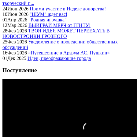
творческий п...
24
Июн
2026
Прими участие в Неделе донорства!
10
Июн
2026
"ШУМ" ждет вас!
01
Апр
2026
"Родная игрушка"
12
Мар
2026
ВЫИГРАЙ МЕРЧ от ГГНТУ!
28
Фев
2026
ТВОЯ ИДЕЯ МОЖЕТ ПЕРЕЕХАТЬ В
НОВОСТРОЙКИ ГРОЗНОГО
25
Фев
2026
Уведомление о проведении общественных
обсуждений
16
Фев
2026
«Путешествие в Арзрум АС. Пушкин»
01
Дек
2025
Идеи, преображающие города
Поступление