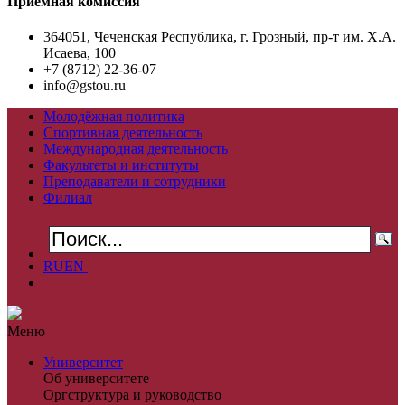
Приемная комиссия
364051, Чеченская Республика, г. Грозный, пр-т им. Х.А.
Исаева, 100
+7 (8712) 22-36-07
info@gstou.ru
Молодёжная политика
Спортивная деятельность
Международная деятельность
Факультеты и институты
Преподаватели и сотрудники
Филиал
RU
EN
Меню
Университет
Об университете
Оргструктура и руководство