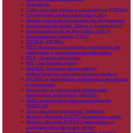
Документы
Совет молодых ученых и специалистов (СМУиС)
Студенческое научное общество (СНО)
Проект о научном наставничестве обучающихся
Национальный проект "Наука и университеты"
Карбоновый полигон WayCarbon ГГНТУ
Геотермальная станция ГГНТУ
НТЦКП «НЕДРА»
НТЦ «Безопасность зданий и сооружений при
природных и техногенных воздействиях»
НТЦ «Зеленая энергетика»
МЛ «Эко-Материаловед»
НИЦКП «Геодезия, картография и
инфраструктура пространственных данных»
НТЦКП «Современные строительные материалы
и технологии»
Научно-исследовательская лаборатория
импульсных технологий «НИЛИТ»
НИИ геоэкологии и природопользования
(НИИГиП)
Центр высоких технологий "Хайпарк"
Журнал «Вестник ГГНТУ. Технические науки»
Журнал «Вестник ГГНТУ. Гуманитарные и
социально-экономические науки»
Журнал «Грозненский естественно-научный