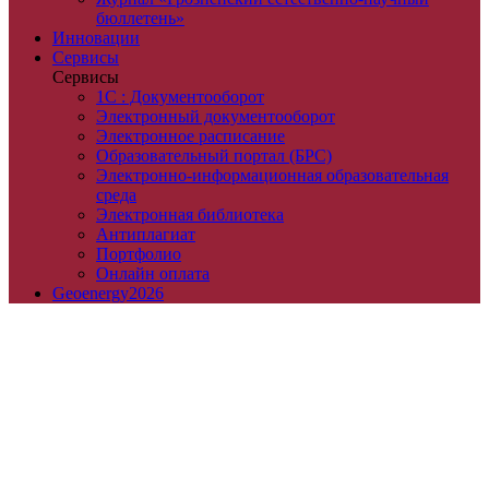
бюллетень»
Инновации
Сервисы
Сервисы
1С : Документооборот
Электронный документооборот
Электронное расписание
Образовательный портал (БРС)
Электронно-информационная образовательная
среда
Электронная библиотека
Антиплагиат
Портфолио
Онлайн оплата
Geoenergy2026