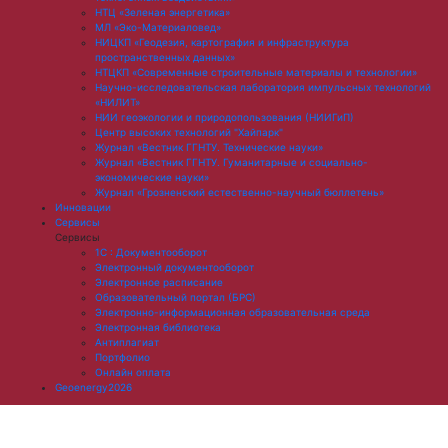
НТЦ «Зеленая энергетика»
МЛ «Эко-Материаловед»
НИЦКП «Геодезия, картография и инфраструктура
пространственных данных»
НТЦКП «Современные строительные материалы и технологии»
Научно-исследовательская лаборатория импульсных технологий
«НИЛИТ»
НИИ геоэкологии и природопользования (НИИГиП)
Центр высоких технологий "Хайпарк"
Журнал «Вестник ГГНТУ. Технические науки»
Журнал «Вестник ГГНТУ. Гуманитарные и социально-
экономические науки»
Журнал «Грозненский естественно-научный бюллетень»
Инновации
Сервисы
Сервисы
1С : Документооборот
Электронный документооборот
Электронное расписание
Образовательный портал (БРС)
Электронно-информационная образовательная среда
Электронная библиотека
Антиплагиат
Портфолио
Онлайн оплата
Geoenergy2026