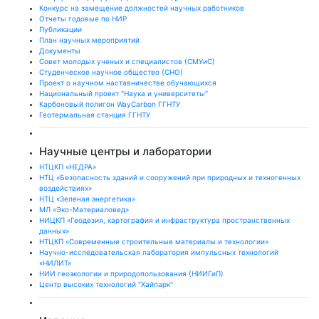
Конкурс на замещение должностей научных работников
Отчеты годовые по НИР
Публикации
План научныx мероприятий
Документы
Совет молодых ученых и специалистов (СМУиС)
Студенческое научное общество (СНО)
Проект о научном наставничестве обучающихся
Национальный проект "Наука и университеты"
Карбоновый полигон WayCarbon ГГНТУ
Геотермальная станция ГГНТУ
Научные центры и лаборатории
НТЦКП «НЕДРА»
НТЦ «Безопасность зданий и сооружений при природных и техногенных
воздействиях»
НТЦ «Зеленая энергетика»
МЛ «Эко-Материаловед»
НИЦКП «Геодезия, картография и инфраструктура пространственных
данных»
НТЦКП «Современные строительные материалы и технологии»
Научно-исследовательская лаборатория импульсных технологий
«НИЛИТ»
НИИ геоэкологии и природопользования (НИИГиП)
Центр высоких технологий "Хайпарк"