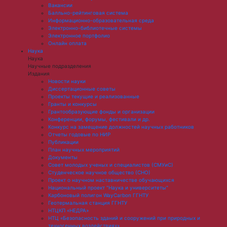
Вакансии
Балльно-рейтинговая система
Информационно-образовательная среда
Электронно-библиотечные системы
Электронное портфолио
Онлайн оплата
Наука
Наука
Научные подразделения
Издания
Новости науки
Диссертационные советы
Проекты текущие и реализованные
Гранты и конкурсы
Грантообразующие фонды и организации
Конференции, форумы, фестивали и др.
Конкурс на замещение должностей научных работников
Отчеты годовые по НИР
Публикации
План научныx мероприятий
Документы
Совет молодых ученых и специалистов (СМУиС)
Студенческое научное общество (СНО)
Проект о научном наставничестве обучающихся
Национальный проект "Наука и университеты"
Карбоновый полигон WayCarbon ГГНТУ
Геотермальная станция ГГНТУ
НТЦКП «НЕДРА»
НТЦ «Безопасность зданий и сооружений при природных и
техногенных воздействиях»