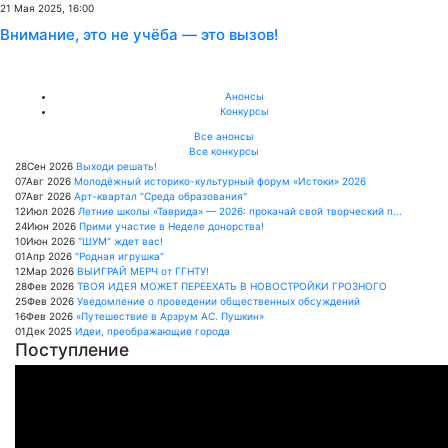
21 Мая 2025, 16:00
Внимание, это не учёба — это вызов!
Анонсы
Конкурсы
Все анонсы
Все конкурсы
28
Сен
2026
Выходи решать!
07
Авг
2026
Молодёжный историко-культурный форум «Истоки» 2026
07
Авг
2026
Арт-квартал "Среда образования"
12
Июл
2026
Летние школы «Таврида» — 2026: прокачай свой творческий п...
24
Июн
2026
Прими участие в Неделе донорства!
10
Июн
2026
"ШУМ" ждет вас!
01
Апр
2026
"Родная игрушка"
12
Мар
2026
ВЫИГРАЙ МЕРЧ от ГГНТУ!
28
Фев
2026
ТВОЯ ИДЕЯ МОЖЕТ ПЕРЕЕХАТЬ В НОВОСТРОЙКИ ГРОЗНОГО
25
Фев
2026
Уведомление о проведении общественных обсуждений
16
Фев
2026
«Путешествие в Арзрум АС. Пушкин»
01
Дек
2025
Идеи, преображающие города
Поступление