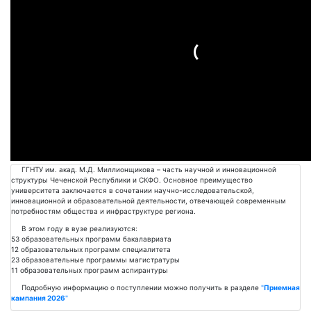
Подробнее
ГГНТУ им. акад. М.Д. Миллионщикова – часть научной и инновационной
структуры Чеченской Республики и СКФО. Основное преимущество
университета заключается в сочетании научно-исследовательской,
инновационной и образовательной деятельности, отвечающей современным
потребностям общества и инфраструктуре региона.
В этом году в вузе реализуются:
53 образовательных программ бакалавриата
12 образовательных программ специалитета
23 образовательные программы магистратуры
11 образовательных программ аспирантуры
Подробную информацию о поступлении можно получить в разделе
"
Приемная
кампания 2026
"