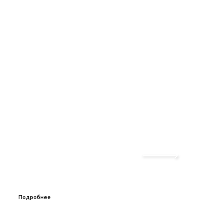
Подробнее