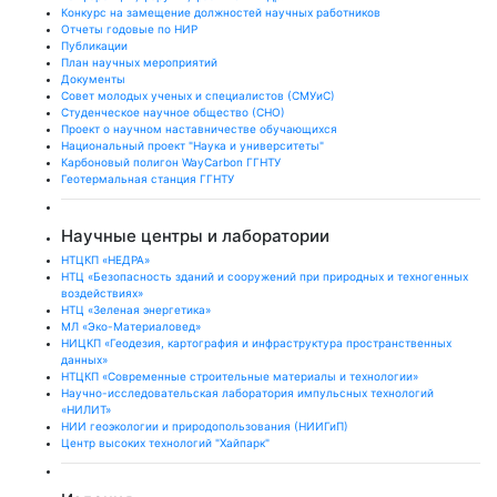
Конкурс на замещение должностей научных работников
Отчеты годовые по НИР
Публикации
План научныx мероприятий
Документы
Совет молодых ученых и специалистов (СМУиС)
Студенческое научное общество (СНО)
Проект о научном наставничестве обучающихся
Национальный проект "Наука и университеты"
Карбоновый полигон WayCarbon ГГНТУ
Геотермальная станция ГГНТУ
Научные центры и лаборатории
НТЦКП «НЕДРА»
НТЦ «Безопасность зданий и сооружений при природных и техногенных
воздействиях»
НТЦ «Зеленая энергетика»
МЛ «Эко-Материаловед»
НИЦКП «Геодезия, картография и инфраструктура пространственных
данных»
НТЦКП «Современные строительные материалы и технологии»
Научно-исследовательская лаборатория импульсных технологий
«НИЛИТ»
НИИ геоэкологии и природопользования (НИИГиП)
Центр высоких технологий "Хайпарк"