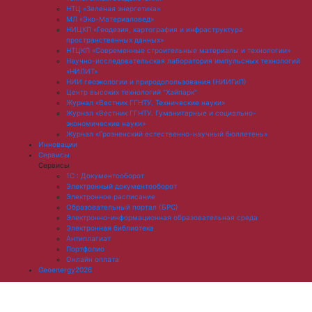
НТЦ «Зеленая энергетика»
МЛ «Эко-Материаловед»
НИЦКП «Геодезия, картография и инфраструктура
пространственных данных»
НТЦКП «Современные строительные материалы и технологии»
Научно-исследовательская лаборатория импульсных технологий
«НИЛИТ»
НИИ геоэкологии и природопользования (НИИГиП)
Центр высоких технологий "Хайпарк"
Журнал «Вестник ГГНТУ. Технические науки»
Журнал «Вестник ГГНТУ. Гуманитарные и социально-
экономические науки»
Журнал «Грозненский естественно-научный бюллетень»
Инновации
Сервисы
Сервисы
1С : Документооборот
Электронный документооборот
Электронное расписание
Образовательный портал (БРС)
Электронно-информационная образовательная среда
Электронная библиотека
Антиплагиат
Портфолио
Онлайн оплата
Geoenergy2026