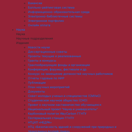
Вакансии
Балльно-рейтинговая система
Информационно-образовательная среда
Электронно-библиотечные системы
Электронное портфолио
Онлайн оплата
Наука
Наука
Научные подразделения
Издания
Новости науки
Диссертационные советы
Проекты текущие и реализованные
Гранты и конкурсы
Грантообразующие фонды и организации
Конференции, форумы, фестивали и др.
Конкурс на замещение должностей научных работников
Отчеты годовые по НИР
Публикации
План научныx мероприятий
Документы
Совет молодых ученых и специалистов (СМУиС)
Студенческое научное общество (СНО)
Проект о научном наставничестве обучающихся
Национальный проект "Наука и университеты"
Карбоновый полигон WayCarbon ГГНТУ
Геотермальная станция ГГНТУ
НТЦКП «НЕДРА»
НТЦ «Безопасность зданий и сооружений при природных и
техногенных воздействиях»