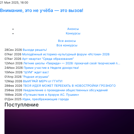
21 Мая 2025, 16:00
Внимание, это не учёба — это вызов!
Анонсы
Конкурсы
Все анонсы
Все конкурсы
28
Сен
2026
Выходи решать!
07
Авг
2026
Молодёжный историко-культурный форум «Истоки» 2026
07
Авг
2026
Арт-квартал "Среда образования"
12
Июл
2026
Летние школы «Таврида» — 2026: прокачай свой творческий п...
24
Июн
2026
Прими участие в Неделе донорства!
10
Июн
2026
"ШУМ" ждет вас!
01
Апр
2026
"Родная игрушка"
12
Мар
2026
ВЫИГРАЙ МЕРЧ от ГГНТУ!
28
Фев
2026
ТВОЯ ИДЕЯ МОЖЕТ ПЕРЕЕХАТЬ В НОВОСТРОЙКИ ГРОЗНОГО
25
Фев
2026
Уведомление о проведении общественных обсуждений
16
Фев
2026
«Путешествие в Арзрум АС. Пушкин»
01
Дек
2025
Идеи, преображающие города
Поступление