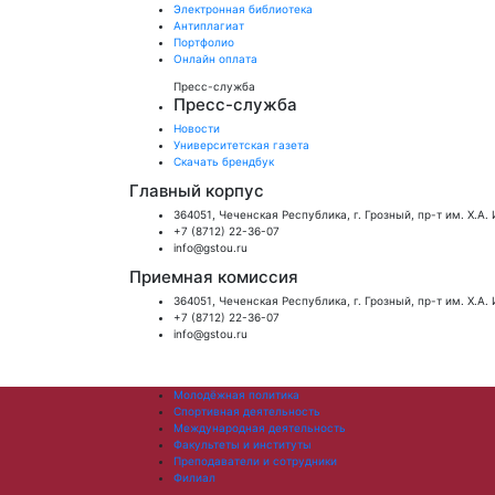
Электронная библиотека
Антиплагиат
Портфолио
Онлайн оплата
Пресс-служба
Пресс-служба
Новости
Университетская газета
Скачать брендбук
Главный корпус
364051, Чеченская Республика, г. Грозный, пр-т им. Х.А.
+7 (8712) 22-36-07
info@gstou.ru
Приемная комиссия
364051, Чеченская Республика, г. Грозный, пр-т им. Х.А.
+7 (8712) 22-36-07
info@gstou.ru
Молодёжная политика
Спортивная деятельность
Международная деятельность
Факультеты и институты
Преподаватели и сотрудники
Филиал