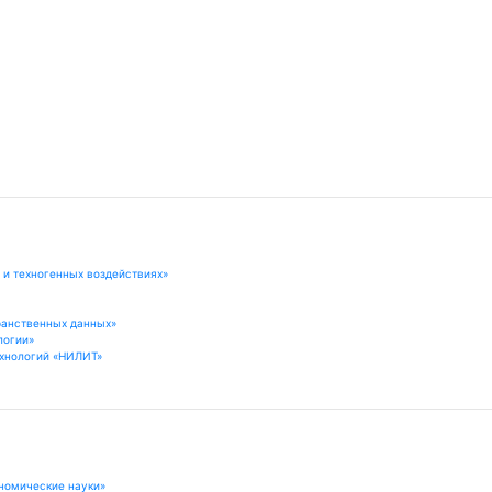
 и техногенных воздействиях»
ранственных данных»
логии»
хнологий «НИЛИТ»
номические науки»