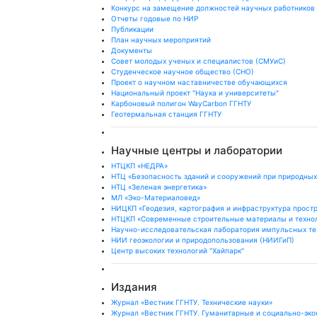
Конкурс на замещение должностей научных работников
Отчеты годовые по НИР
Публикации
План научныx мероприятий
Документы
Совет молодых ученых и специалистов (СМУиС)
Студенческое научное общество (СНО)
Проект о научном наставничестве обучающихся
Национальный проект "Наука и университеты"
Карбоновый полигон WayCarbon ГГНТУ
Геотермальная станция ГГНТУ
Научные центры и лаборатории
НТЦКП «НЕДРА»
НТЦ «Безопасность зданий и сооружений при природных
НТЦ «Зеленая энергетика»
МЛ «Эко-Материаловед»
НИЦКП «Геодезия, картография и инфраструктура прост
НТЦКП «Современные строительные материалы и техно
Научно-исследовательская лаборатория импульсных те
НИИ геоэкологии и природопользования (НИИГиП)
Центр высоких технологий "Хайпарк"
Издания
Журнал «Вестник ГГНТУ. Технические науки»
Журнал «Вестник ГГНТУ. Гуманитарные и социально-эко