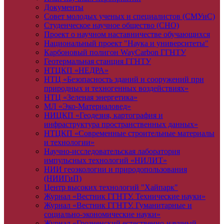
Документы
Совет молодых ученых и специалистов (СМУиС)
Студенческое научное общество (СНО)
Проект о научном наставничестве обучающихся
Национальный проект "Наука и университеты"
Карбоновый полигон WayCarbon ГГНТУ
Геотермальная станция ГГНТУ
НТЦКП «НЕДРА»
НТЦ «Безопасность зданий и сооружений при
природных и техногенных воздействиях»
НТЦ «Зеленая энергетика»
МЛ «Эко-Материаловед»
НИЦКП «Геодезия, картография и
инфраструктура пространственных данных»
НТЦКП «Современные строительные материалы
и технологии»
Научно-исследовательская лаборатория
импульсных технологий «НИЛИТ»
НИИ геоэкологии и природопользования
(НИИГиП)
Центр высоких технологий "Хайпарк"
Журнал «Вестник ГГНТУ. Технические науки»
Журнал «Вестник ГГНТУ. Гуманитарные и
социально-экономические науки»
Журнал «Грозненский естественно-научный