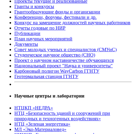
Проекты текущие и реализованные
Гранты и конкурсы
Грантообразующие фонды и организации
Конференции, форумы, фестивали и др.
Конкурс на замещение должностей научных работников
Отчеты годовые по НИР
Публикации
План научныx мероприятий
Документы
Совет молодых ученых и специалистов (СМУиС)
Студенческое научное общество (СНО)
Проект о научном наставничестве обучающихся
Национальный проект "Наука и университеты"
Карбоновый полигон WayCarbon ГГНТУ
Геотермальная станция ГГНТУ
Научные центры и лаборатории
НТЦКП «НЕДРА»
НТЦ «Безопасность зданий и сооружений при
природных и техногенных воздействиях»
НТЦ «Зеленая энергетика»
МЛ «Эко-Материаловед»