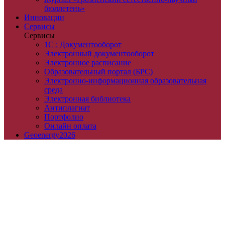
бюллетень»
Инновации
Сервисы
Сервисы
1С : Документооборот
Электронный документооборот
Электронное расписание
Образовательный портал (БРС)
Электронно-информационная образовательная
среда
Электронная библиотека
Антиплагиат
Портфолио
Онлайн оплата
Geoenergy2026