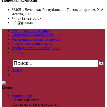
Приемная комиссия
364051, Чеченская Республика, г. Грозный, пр-т им. Х.А.
Исаева, 100
+7 (8712) 22-36-07
info@gstou.ru
Молодёжная политика
Спортивная деятельность
Международная деятельность
Факультеты и институты
Преподаватели и сотрудники
Филиал
RU
EN
Меню
Университет
Об университете
Оргструктура и руководство